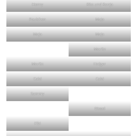
Henry
Rita und Ronja
Paulchen
Maja
Maja
Maja
Moritz
Moritz
Holger
Calzi
Calzi
Sammy
Diesel
Fibi