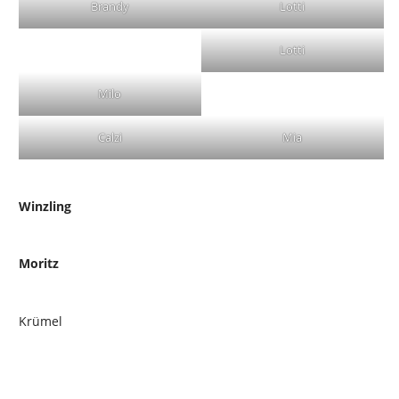
Brandy
Lotti
Lotti
Milo
Calzi
Mia
Winzling
Moritz
Krümel