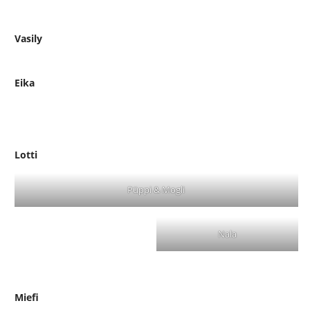
Vasily
Eika
Lotti
Püppi & Mogli
Nala
Miefi