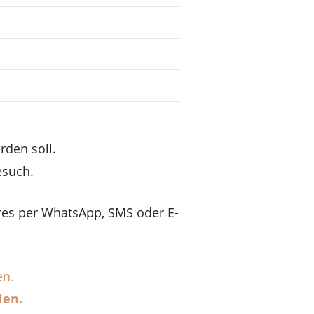
rden soll.
Besuch.
eres per WhatsApp, SMS oder E-
en.
len.